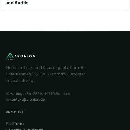
und Audits
ARONION
Modulare Lern- und Schulungsplattform für
Unternehmen. DSGVO-konform. Gehostet
in Deutschland.
Hattinger Str. 288A, 44795 Bochum
kontakt@aronion.de
PRODUKT
Plattform
Phishing-Simulation