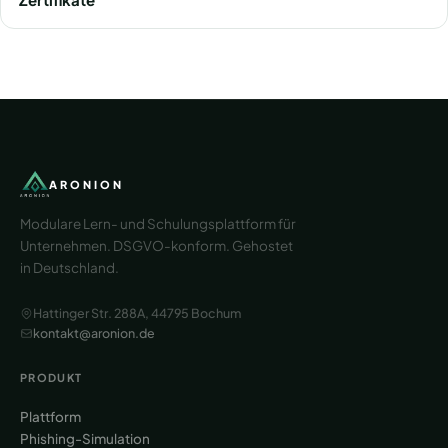
ARONION
Modulare Lern- und Schulungsplattform für
Unternehmen. DSGVO-konform. Gehostet
in Deutschland.
Hattinger Str. 288A, 44795 Bochum
kontakt@aronion.de
PRODUKT
Plattform
Phishing-Simulation